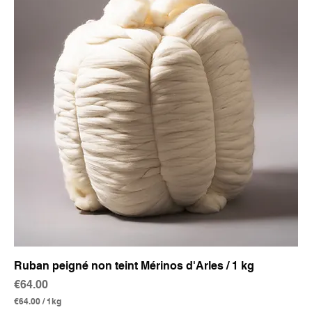
Ruban peigné non teint Mérinos d'Arles / 1 kg
Price
€64.00
€64.00
/
1kg