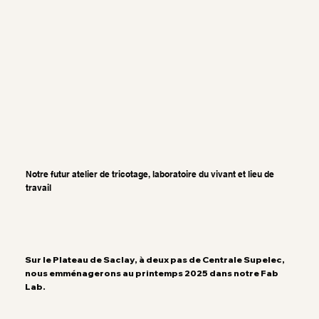
Notre futur atelier de tricotage, laboratoire du vivant et lieu de
travail
Sur le Plateau de Saclay, à deux pas de Centrale Supelec,
nous emménagerons au printemps 2025 dans notre Fab
Lab.