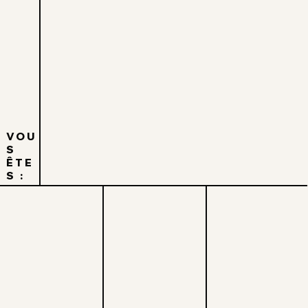
VOU
S
ÊTE
S :