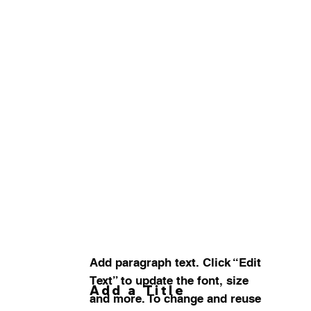
Add paragraph text. Click “Edit
Text” to update the font, size
Add a Title
and more. To change and reuse