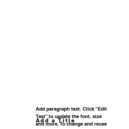
Add paragraph text. Click “Edit
Text” to update the font, size
Add a Title
and more. To change and reuse