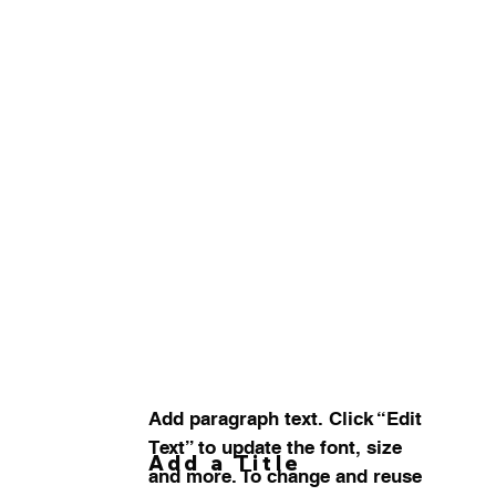
Add paragraph text. Click “Edit
Text” to update the font, size
Add a Title
and more. To change and reuse